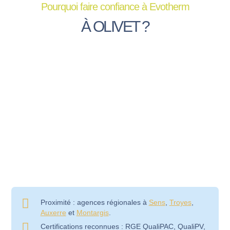
Pourquoi faire confiance à Evotherm
À OLIVET ?
Proximité : agences régionales à
Sens
,
Troyes
,
Auxerre
et
Montargis
.
Certifications reconnues : RGE QualiPAC, QualiPV,