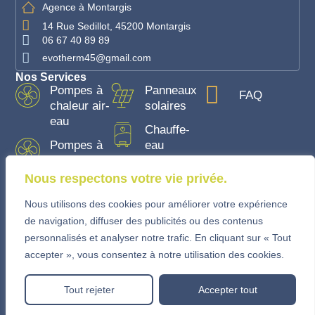
Agence à Montargis
14 Rue Sedillot, 45200 Montargis
06 67 40 89 89
evotherm45@gmail.com
Nos Services
Pompes à
Panneaux
FAQ
chaleur air-
solaires
eau
Chauffe-
Pompes à
eau
chaleur air-
air
Nous respectons votre vie privée.
Nous utilisons des cookies pour améliorer votre expérience
France Rénov'
de navigation, diffuser des publicités ou des contenus
Mentions légales
personnalisés et analyser notre trafic. En cliquant sur « Tout
Politique de confidentialité
accepter », vous consentez à notre utilisation des cookies.
Sitemap
© 2024 Evotherm ~ Tous droits
Réalisé par Agence
Tout rejeter
Accepter tout
réservés
Moove