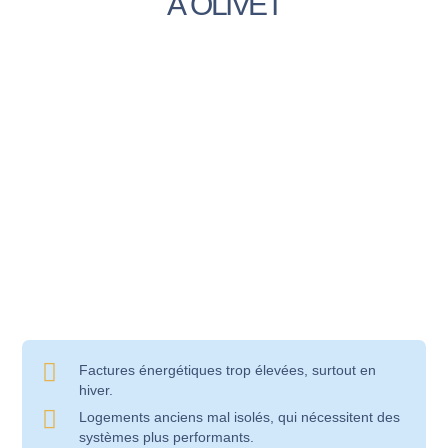
À OLIVET
Factures énergétiques trop élevées, surtout en
hiver.
Logements anciens mal isolés, qui nécessitent des
systèmes plus performants.