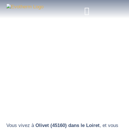
POMPE À CHALEUR OLIVET
Pompe à chaleur à Olivet : Evotherm, la solution
pour un chauffage économique et durable
Vous vivez à
Olivet (45160) dans le Loiret
, et vous