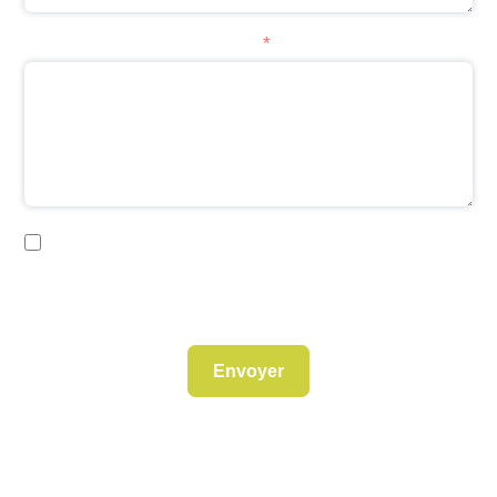
Apport personnel disponible
En soumettant ce formulaire, j'accepte que les informations
saisies soient exploitées dans le cadre de la demande
d'informations et de la relation commerciale qui en découle.
Envoyer