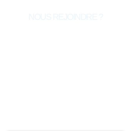
Pourquoi
NOUS REJOINDRE ?
ET SI ON EN DISCUTAIT ?
Prenons le temps d’échanger sur votre projet
EVOTHERM !
*Tous les champs sont obligatoires.