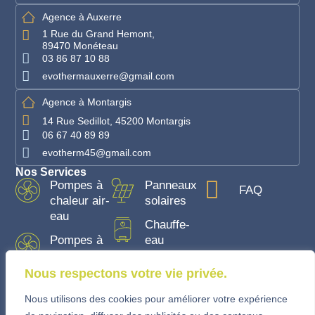
Agence à Auxerre
1 Rue du Grand Hemont,
89470 Monéteau
03 86 87 10 88
evothermauxerre@gmail.com
Agence à Montargis
14 Rue Sedillot, 45200 Montargis
06 67 40 89 89
evotherm45@gmail.com
Nos Services
Pompes à
Panneaux
FAQ
chaleur air-
solaires
eau
Chauffe-
Pompes à
eau
chaleur air-
air
Nous respectons votre vie privée.
Nous utilisons des cookies pour améliorer votre expérience
France Rénov'