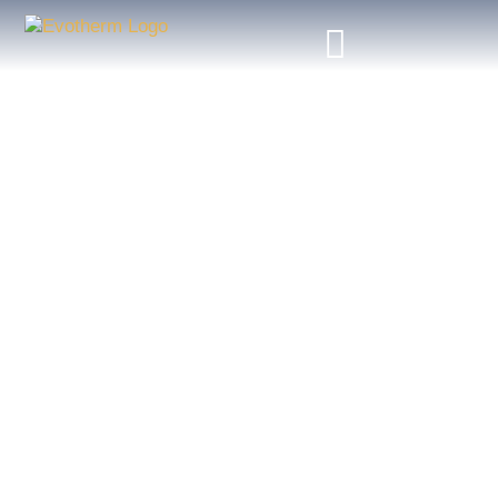
DEVENEZ FRANCHISÉ
Rejoignez notre réseau Evotherm et devenez la
référence en rénovation énergétique
sur votre territoire !