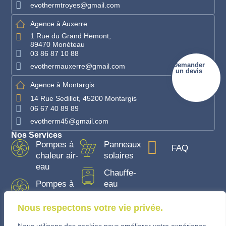
evothermtroyes@gmail.com
Agence à Auxerre
1 Rue du Grand Hemont,
89470 Monéteau
03 86 87 10 88
Demander
evothermauxerre@gmail.com
un devis
Agence à Montargis
14 Rue Sedillot, 45200 Montargis
06 67 40 89 89
evotherm45@gmail.com
Nos Services
Pompes à
Panneaux
FAQ
chaleur air-
solaires
eau
Chauffe-
Pompes à
eau
chaleur air-
air
Nous respectons votre vie privée.